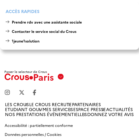
ACCÈS RAPIDES
Prendre rdv avec une assistante sociale
Contacter le service social du Crous
1jeune1solution
Passer le selecteur de Crous
Paris
Aix
Marseille
Avignon
LES CROUS
LE CROUS RECRUTE
PARTENAIRES
ETUDIANT GOUV
MES SERVICES
ESPACE PRESSE
ACTUALITÉS
Amiens
NOS PRESTATIONS ÉVÉNEMENTIELLES
DONNEZ VOTRE AVIS
Picardie
Accessibilité : partiellement conforme
Données personnelles / Cookies
Antilles