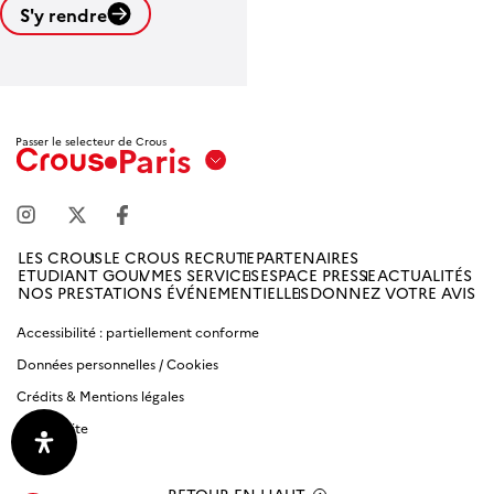
S'y rendre
Leaflet
| ©
OpenStreetMap contributors
Passer le selecteur de Crous
Paris
Aix
Marseille
Avignon
LES CROUS
LE CROUS RECRUTE
PARTENAIRES
ETUDIANT GOUV
MES SERVICES
ESPACE PRESSE
ACTUALITÉS
Amiens
NOS PRESTATIONS ÉVÉNEMENTIELLES
DONNEZ VOTRE AVIS
Picardie
Accessibilité : partiellement conforme
Données personnelles / Cookies
Antilles
Guyane
Crédits & Mentions légales
Plan du site
Bordeaux-
Aquitaine