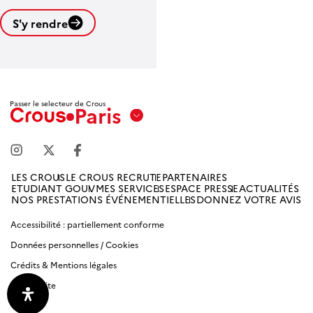
S'y rendre
Leaflet
| ©
OpenStreetMap contributors
Passer le selecteur de Crous
Paris
Aix
Marseille
Avignon
LES CROUS
LE CROUS RECRUTE
PARTENAIRES
ETUDIANT GOUV
MES SERVICES
ESPACE PRESSE
ACTUALITÉS
Amiens
NOS PRESTATIONS ÉVÉNEMENTIELLES
DONNEZ VOTRE AVIS
Picardie
Accessibilité : partiellement conforme
Données personnelles / Cookies
Antilles
Guyane
Crédits & Mentions légales
Plan du site
Bordeaux-