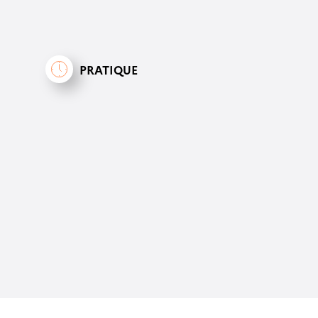
PRATIQUE
Leaflet
| ©
OpenStreetMap contrib