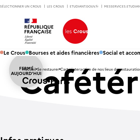
SÉLECTIONNER UN CROUS
LES CROUS
ETUDIANT.GOUV.fr
MESSERVICES.ETUDIAN
Le Crous
Bourses et aides financières
Social et acc
Cafétér
Accueil
Se restaurer
Carte interactive de nos lieux de restauratio
Paris
Infos pratiques