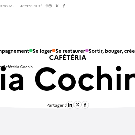
T.GOUV.fr
ACCESSIBILITÉ
ompagnement
Se loger
Se restaurer
Sortir, bouger, crée
CAFÉTÉRIA
ia Cochi
n
Cafétéria Cochin
Partager :