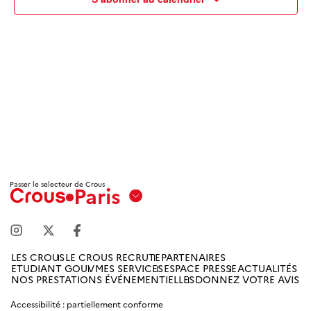
Passer le selecteur de Crous
Paris
Aix
Marseille
Avignon
LES CROUS
LE CROUS RECRUTE
PARTENAIRES
ETUDIANT GOUV
MES SERVICES
ESPACE PRESSE
ACTUALITÉS
Amiens
NOS PRESTATIONS ÉVÉNEMENTIELLES
DONNEZ VOTRE AVIS
Picardie
Accessibilité : partiellement conforme