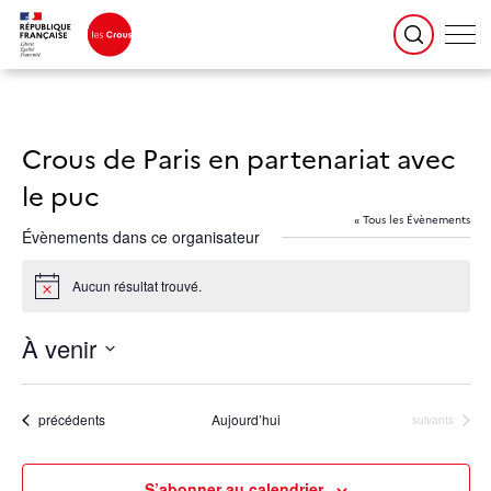
Crous de Paris en partenariat avec
le puc
« Tous les Évènements
Évènements dans ce organisateur
Aucun résultat trouvé.
Notice
À venir
Sélectionnez
une
date.
Évènements
précédents
Aujourd’hui
Évènements
suivants
S’abonner au calendrier