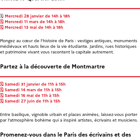
🗓️
Mercredi 28 janvier de 14h à 18h
🗓️ Mercredi 11 mars de 14h à 18h
🗓️ Mercredi 13 mai de 14h à 18h
Plongez au cœur de l’histoire de Paris : vestiges antiques, monuments
médiévaux et hauts lieux de la vie étudiante. Jardins, rues historiques
et patrimoine vivant vous racontent la capitale autrement.
Partez à la découverte de Montmartre
🗓️ Samedi 31 janvier de 11h à 15h
🗓️ Samedi 14 mars de 11h à 15h
🗓️ Samedi 16 mai de 11h à 15h
🗓️ Samedi 27 juin de 11h à 15h
Entre basilique, vignoble urbain et places animées, laissez-vous porter
par l’atmosphère bohème qui a inspiré artistes, écrivains et musiciens.
Promenez-vous dans le Paris des écrivains et des