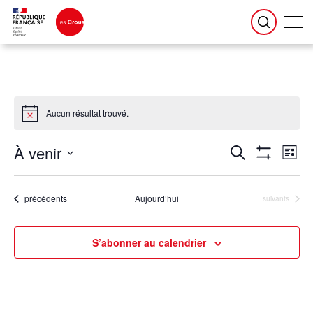
Évènements
Aucun résultat trouvé.
Notice
Recherche
Naviga
À venir
Recherche
et
de
Liste
navigation
vues
Montrer
de
Évène
Sélectionnez
vues
une
Les
Évènements
date.
Filtres
Évènements
précédents
Aujourd’hui
Évènements
suivants
S’abonner au calendrier