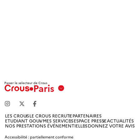
Passer le selecteur de Crous
Paris
Aix
Marseille
Avignon
LES CROUS
LE CROUS RECRUTE
PARTENAIRES
ETUDIANT GOUV
MES SERVICES
ESPACE PRESSE
ACTUALITÉS
Amiens
NOS PRESTATIONS ÉVÉNEMENTIELLES
DONNEZ VOTRE AVIS
Picardie
Accessibilité : partiellement conforme