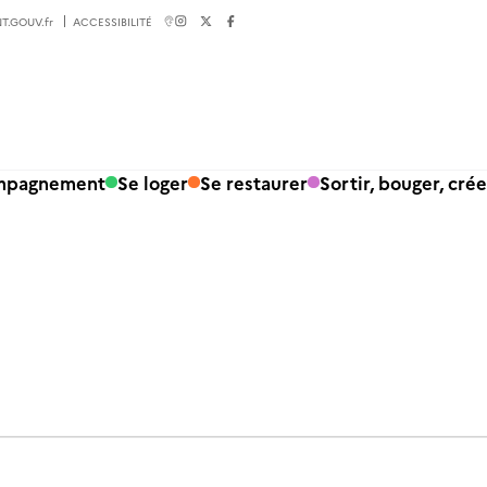
T.GOUV.fr
ACCESSIBILITÉ
ompagnement
Se loger
Se restaurer
Sortir, bouger, crée