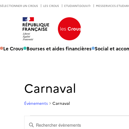
SÉLECTIONNER UN CROUS
LES CROUS
ETUDIANT.GOUV.fr
MESSERVICES.ETUDIAN
Le Crous
Bourses et aides financières
Social et acc
Carnaval
Évènements
Carnaval
Évènements
Recherche
et
Saisir
navigation
mot-
de
clé.
vues