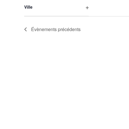
les
Ville
filtres
Ouvrir
les
filtres
Évènements
précédents