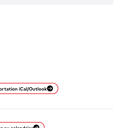
ortation iCal/Outlook
r au calendrier