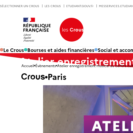
SÉLECTIONNER UN CROUS
LES CROUS
ETUDIANT.GOUV.fr
MESSERVICES.ETUDIAN
Le Crous
Bourses et aides financières
Social et acc
Atelier enregistrement
Accueil
Évènements
Atelier enregistrement musical au centre cul
Paris