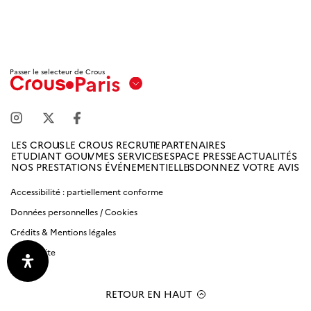
Passer le selecteur de Crous
Paris
Aix
Marseille
Avignon
LES CROUS
LE CROUS RECRUTE
PARTENAIRES
ETUDIANT GOUV
MES SERVICES
ESPACE PRESSE
ACTUALITÉS
Amiens
NOS PRESTATIONS ÉVÉNEMENTIELLES
DONNEZ VOTRE AVIS
Picardie
Accessibilité : partiellement conforme
Données personnelles / Cookies
Antilles
Guyane
Crédits & Mentions légales
Plan du site
Bordeaux-
Aquitaine
RETOUR EN HAUT