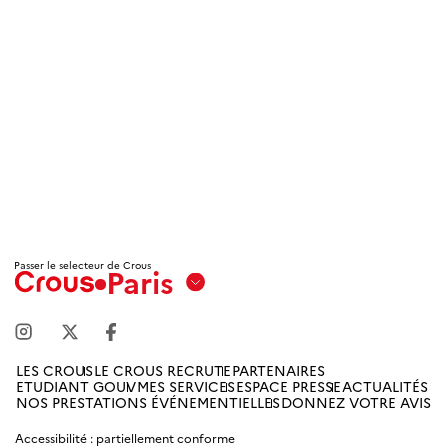
Passer le selecteur de Crous
Paris
Aix
Marseille
Avignon
LES CROUS
LE CROUS RECRUTE
PARTENAIRES
ETUDIANT GOUV
MES SERVICES
ESPACE PRESSE
ACTUALITÉS
Amiens
NOS PRESTATIONS ÉVÉNEMENTIELLES
DONNEZ VOTRE AVIS
Picardie
Accessibilité : partiellement conforme