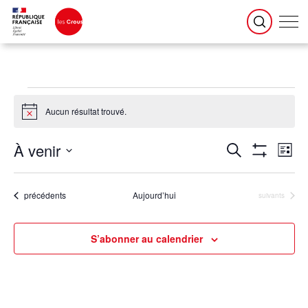
Évènements
Aucun résultat trouvé.
Notice
Recherche
Naviga
À venir
Recherche
et
de
Liste
navigation
vues
Montrer
de
Évène
Sélectionnez
vues
une
Les
Évènements
date.
Filtres
Évènements
précédents
Aujourd’hui
Évènements
suivants
S’abonner au calendrier