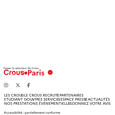
Passer le selecteur de Crous
Paris
Aix
Marseille
Avignon
LES CROUS
LE CROUS RECRUTE
PARTENAIRES
ETUDIANT GOUV
MES SERVICES
ESPACE PRESSE
ACTUALITÉS
Amiens
NOS PRESTATIONS ÉVÉNEMENTIELLES
DONNEZ VOTRE AVIS
Picardie
Accessibilité : partiellement conforme